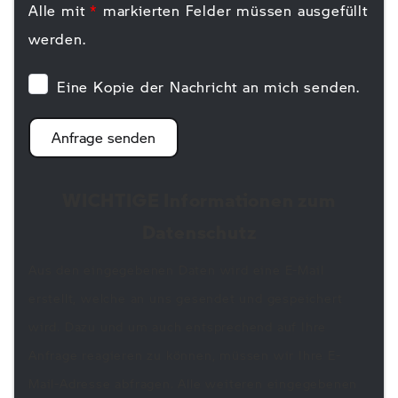
Alle mit
*
markierten Felder müssen ausgefüllt
werden.
Eine Kopie der Nachricht an mich senden.
Anfrage senden
WICHTIGE Informationen zum
Datenschutz
Aus den eingegebenen Daten wird eine E-Mail
erstellt, welche an uns gesendet und gespeichert
wird. Dazu und um auch entsprechend auf Ihre
Anfrage reagieren zu können, müssen wir Ihre E-
Mail-Adresse abfragen. Alle weiteren eingegebenen