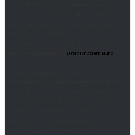
Daten erleichtern uns die Beantwortung ihrer
Anfrage, sind jedoch nicht verpflichtend. Ihre Daten
werden selbstverständlich nur zur Beantwortung
Ihrer Anfrage verwendet und nicht an Dritte
weitergegeben. Unsere Datenschutzerklärung finden
Sie unter folgendem Link:
Datenschutzerklärung
Sie können der Speicherung Ihrer
personenbezogenen Daten jederzeit für die Zukunft
widersprechen oder die Löschung Ihrer Daten
verlangen. Wir werden Ihre Daten in diesem Fall
unverzüglich löschen, sofern nicht unser
berechtigtes Interesse oder gesetzliche
Aufbewahrungspflichten der Löschung