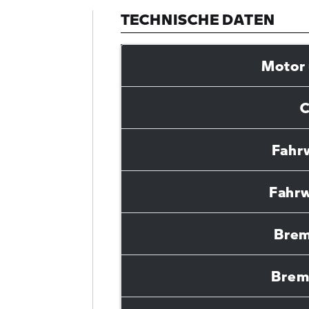
TECHNISCHE DATEN
Motor 
C
Fahr
Fahrw
Brem
Brem